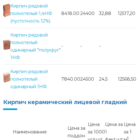
Кирпич рядовой
полнотелый 1,4НФ
8418.00
24400
32,88
12517,20
(пустотность 12%)
Кирпич рядовой
полнотелый
-
-
-
одинарный "полукруг"
1НФ
Кирпич рядовой
полнотелый
7840.00
24500
24,5
12568,50
одинарный 1НФ
Кирпич керамический лицевой гладкий
Цена
Цена за
Цена
Цена за
Наименование
за 1000
1
за 1
поддон
3
усл.шт.
факт.шт.
м