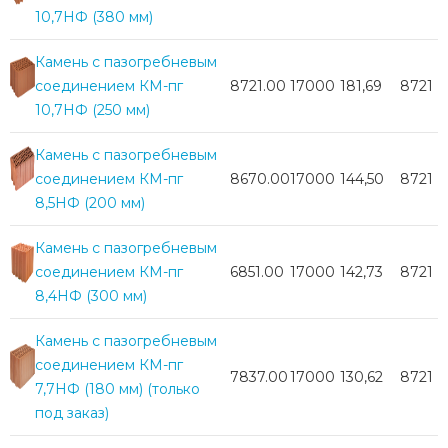
Партнеры
10,7НФ (380 мм)
Личный кабинет
Камень с пазогребневым
Корзина
соединением КМ-пг
8721.00
17000
181,69
8721
Избранное
10,7НФ (250 мм)
Камень с пазогребневым
соединением КМ-пг
8670.00
17000
144,50
8721
8,5НФ (200 мм)
Камень с пазогребневым
соединением КМ-пг
6851.00
17000
142,73
8721
8,4НФ (300 мм)
Камень с пазогребневым
соединением КМ-пг
7837.00
17000
130,62
8721
7,7НФ (180 мм) (только
под заказ)