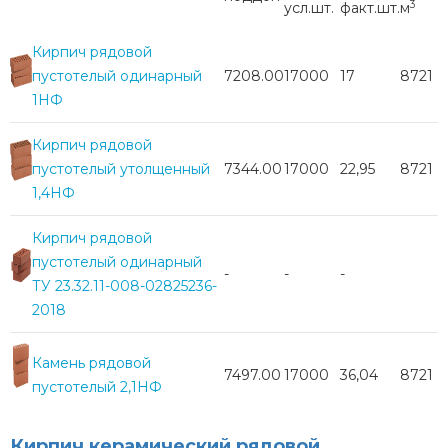
3
усл.шт.
факт.шт.
м
Кирпич рядовой
пустотелый одинарный
7208.00
17000
17
8721
1НФ
Кирпич рядовой
пустотелый утолщенный
7344.00
17000
22,95
8721
1,4НФ
Кирпич рядовой
пустотелый одинарный
-
-
-
ТУ 23.32.11-008-02825236-
2018
Камень рядовой
7497.00
17000
36,04
8721
пустотелый 2,1НФ
Кирпич керамический рядовой