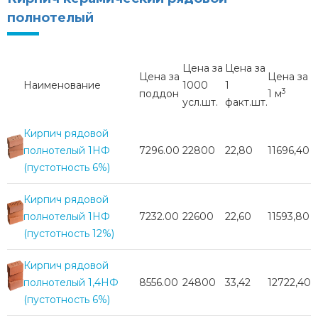
полнотелый
Цена за
Цена за
Цена за
Цена за
Наименование
1000
1
3
поддон
1 м
усл.шт.
факт.шт.
Кирпич рядовой
полнотелый 1НФ
7296.00
22800
22,80
11696,40
(пустотность 6%)
Кирпич рядовой
полнотелый 1НФ
7232.00
22600
22,60
11593,80
(пустотность 12%)
Кирпич рядовой
полнотелый 1,4НФ
8556.00
24800
33,42
12722,40
(пустотность 6%)