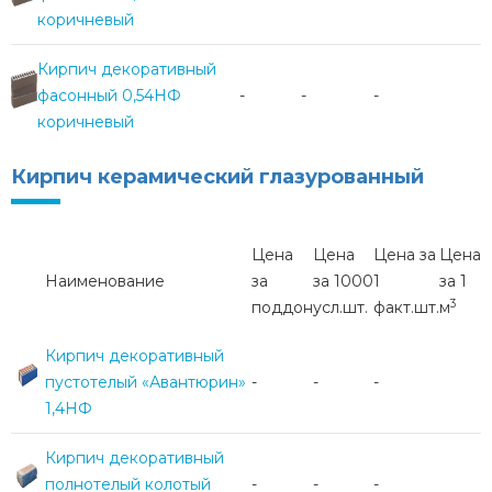
коричневый
Кирпич декоративный
фасонный 0,54НФ
-
-
-
коричневый
Кирпич керамический глазурованный
Цена
Цена
Цена за
Цена
Наименование
за
за 1000
1
за 1
3
поддон
усл.шт.
факт.шт.
м
Кирпич декоративный
пустотелый «Авантюрин»
-
-
-
1,4НФ
Кирпич декоративный
полнотелый колотый
-
-
-