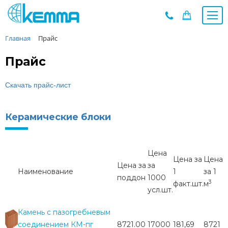
Главная
Прайс
Каталог
Прайс
Прайс
О заводе
Новости
Скачать прайс-лист
Контакты
Керамические блоки
Дилеры
Наши проекты
Недвижимость
Цена
Цена за
Цена
Мероприятия при НМУ
Цена за
за
Наименование
1
за 1
Предложения к зачёту
поддон
1000
3
факт.шт.
м
Подбор
усл.шт.
Вакансии
Камень с пазогребневым
Сертификаты
соединением КМ-пг
8721.00
17000
181,69
8721