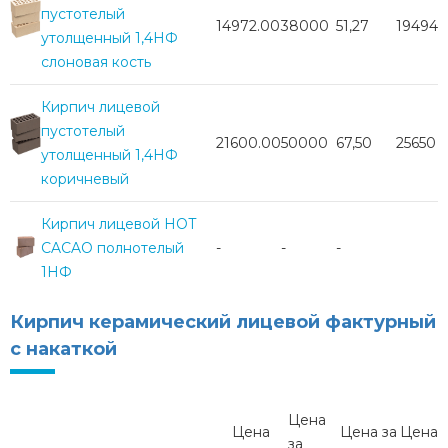
пустотелый
14972.00
38000
51,27
19494
утолщенный 1,4НФ
слоновая кость
Кирпич лицевой
пустотелый
21600.00
50000
67,50
25650
утолщенный 1,4НФ
коричневый
Кирпич лицевой HOT
CACAO полнотелый
-
-
-
1НФ
Кирпич керамический лицевой фактурный
с накаткой
Цена
Цена
Цена за
Цена
за