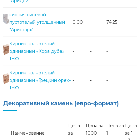
"Аридей"
кирпич лицевой
пустотелый утолщенный
0.00
74.25
"Аристарх"
Кирпич полнотелый
одинарный «Кора дуба»
-
-
-
1НФ
Кирпич полнотелый
одинарный «Грецкий орех»
-
-
-
1НФ
Декоративный камень (евро-формат)
Цена
Цена за
Цена за
Цена
Наименование
за
1000
1
за 1
3