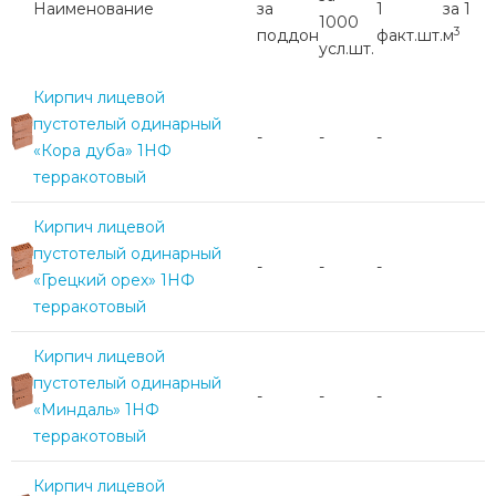
Наименование
за
1
за 1
1000
3
поддон
факт.шт.
м
усл.шт.
Кирпич лицевой
пустотелый одинарный
-
-
-
«Кора дуба» 1НФ
терракотовый
Кирпич лицевой
пустотелый одинарный
-
-
-
«Грецкий орех» 1НФ
терракотовый
Кирпич лицевой
пустотелый одинарный
-
-
-
«Миндаль» 1НФ
терракотовый
Кирпич лицевой