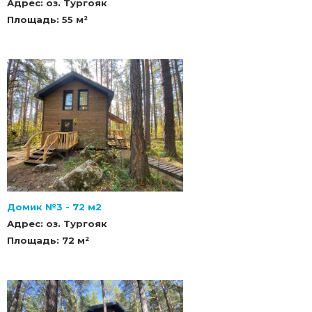
Адрес: оз. Тургояк
Партнеры
Площадь: 55 м²
Личный кабинет
Корзина
Избранное
Домик №3 - 72 м2
Адрес: оз. Тургояк
Площадь: 72 м²