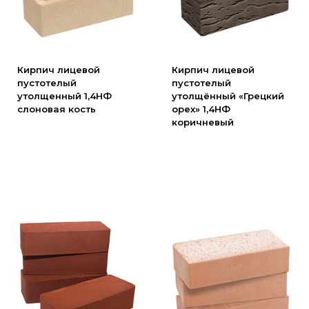
Партнеры
Личный кабинет
Корзина
Избранное
Кирпич лицевой
Кирпич лицевой
пустотелый
пустотелый
утолщенный 1,4НФ
утолщённый «Грецкий
слоновая кость
орех» 1,4НФ
коричневый