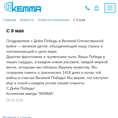
Главная
Новости
Новости компании
С 9 мая
Каталог
Прайс
С 9 мая
О заводе
Поздравляем с Днём Победы в Великой Отечественной
Новости
войне — великой датой, объединяющей нашу страну и
Контакты
напоминающей о цене мира.
Дорогие фронтовики и труженники тыла, Ваша Победа в
Дилеры
наших сердцах, в каждом новом рассвете, каждой мирной
весне, которыми мы обязаны Вашему мужеству. Мы
Наши проекты
сохраним память о трагических 1418 днях и ночах той
Недвижимость
войны и счастье Великой Победы! Мы верим, что наступит
мир и покой к каждом уголке нашей планеты.
Мероприятия при НМУ
С Днём Победы!
Предложения к зачёту
Коллектив завода "КЕММА".
Подбор
09.05.2026
Вакансии
Сертификаты
Возврат к списку