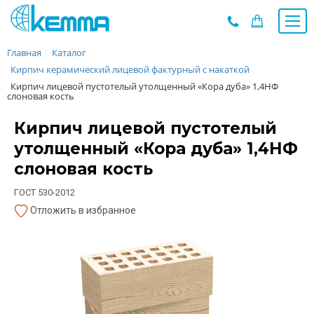
Главная
Каталог
Каталог
Кирпич керамический лицевой фактурный с накаткой
Прайс
Кирпич лицевой пустотелый утолщенный «Кора дуба» 1,4НФ
О заводе
слоновая кость
Новости
Кирпич лицевой пустотелый
Контакты
утолщенный «Кора дуба» 1,4НФ
Дилеры
слоновая кость
Наши проекты
ГОСТ 530-2012
Недвижимость
Отложить в избранное
Мероприятия при НМУ
Предложения к зачёту
Подбор
Вакансии
Сертификаты