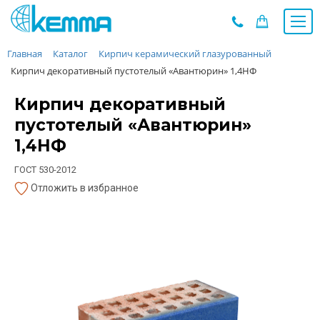
Главная
Каталог
Кирпич керамический глазурованный
Каталог
Кирпич декоративный пустотелый «Авантюрин» 1,4НФ
Прайс
О заводе
Кирпич декоративный
Новости
пустотелый «Авантюрин»
Контакты
1,4НФ
Дилеры
ГОСТ 530-2012
Наши проекты
Отложить в избранное
Недвижимость
Мероприятия при НМУ
Предложения к зачёту
Подбор
Вакансии
Сертификаты