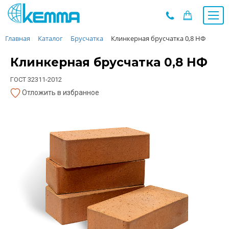
Главная
Каталог
Брусчатка
Клинкерная брусчатка 0,8 НФ
Каталог
Прайс
Клинкерная брусчатка 0,8 НФ
О заводе
ГОСТ 32311-2012
Новости
Отложить в избранное
Контакты
Дилеры
Наши проекты
Недвижимость
Мероприятия при НМУ
Предложения к зачёту
Подбор
Вакансии
Сертификаты