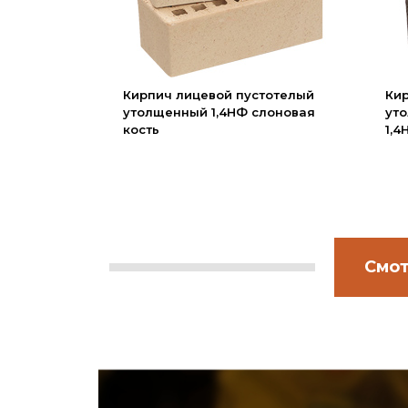
Вакансии
Сертификаты
Партнеры
Кирпич лицевой пустотелый
Ки
Личный кабинет
утолщенный 1,4НФ слоновая
уто
кость
1,
Корзина
Избранное
Смот