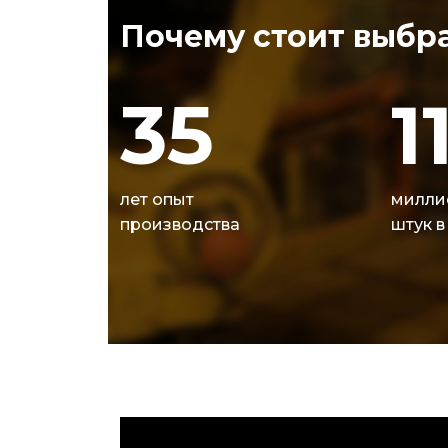
Почему стоит выбра
35
1
лет опыт
милли
производства
штук в