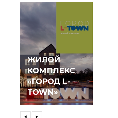
ЖИЛОЙ
КОМПЛЕКС
«ГОРОД L-
ЛЕС
TOWN»
КВА