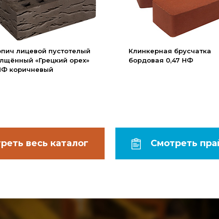
рпич лицевой пустотелый
Клинкерная брусчатка
лщённый «Грецкий орех»
бордовая 0,47 НФ
4НФ коричневый
Смотреть пра
реть весь каталог