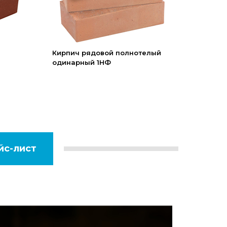
Кирпич рядовой полнотелый
одинарный 1НФ
йс-лист