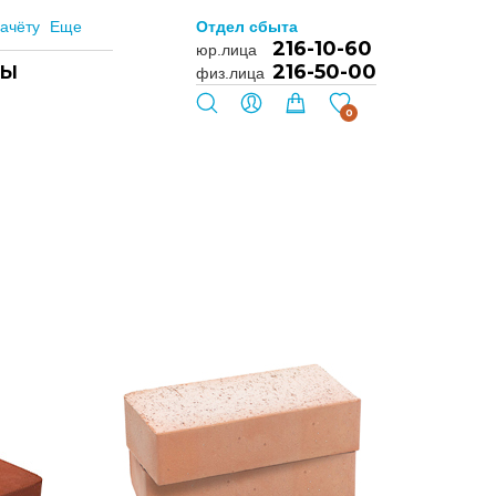
ачёту
Еще
Отдел сбыта
216-10-60
юр.лица
216-50-00
ТЫ
физ.лица
0