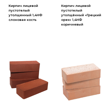
Партнеры
Кирпич лицевой
Кирпич лицевой
пустотелый
пустотелый
Личный кабинет
утолщенный 1,4НФ
утолщённый «Грецкий
Корзина
слоновая кость
орех» 1,4НФ
коричневый
Избранное