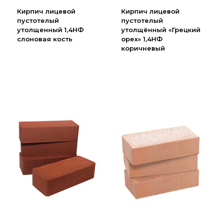
Партнеры
Кирпич лицевой
Кирпич лицевой
пустотелый
пустотелый
Личный кабинет
утолщенный 1,4НФ
утолщённый «Грецкий
Корзина
слоновая кость
орех» 1,4НФ
коричневый
Избранное