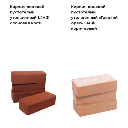
Партнеры
Кирпич лицевой
Кирпич лицевой
пустотелый
пустотелый
Личный кабинет
утолщенный 1,4НФ
утолщённый «Грецкий
Корзина
слоновая кость
орех» 1,4НФ
коричневый
Избранное