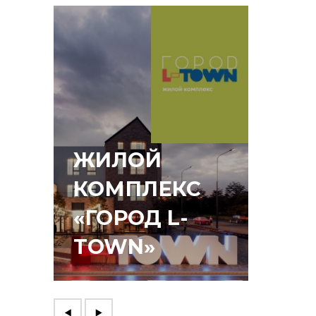
ЖИЛОЙ
КОМПЛЕКС
«ГОРОД L-
ЛЕС
TOWN»
КВА