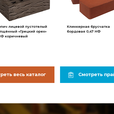
рпич лицевой пустотелый
Клинкерная брусчатка
лщённый «Грецкий орех»
бордовая 0,47 НФ
4НФ коричневый
Смотреть пра
реть весь каталог