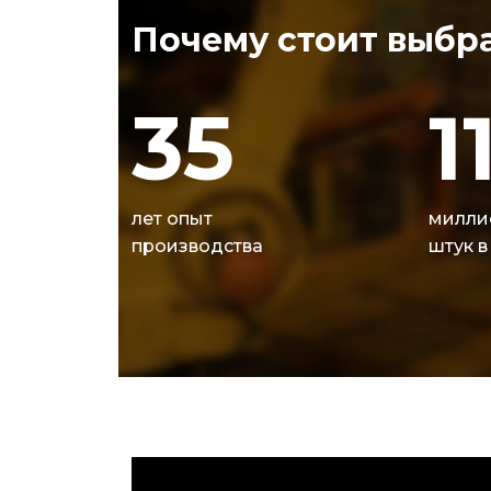
Почему стоит выбра
35
1
лет опыт
милли
производства
штук в