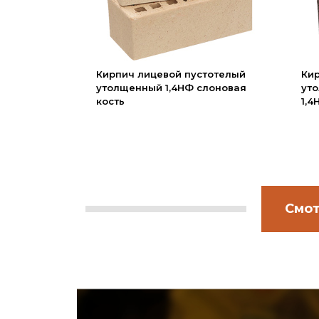
Вакансии
Сертификаты
Партнеры
Кирпич лицевой пустотелый
Ки
Личный кабинет
утолщенный 1,4НФ слоновая
уто
кость
1,
Корзина
Избранное
Смот