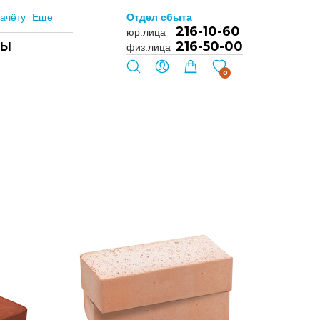
ачёту
Еще
Отдел сбыта
216-10-60
юр.лица
216-50-00
ТЫ
физ.лица
0