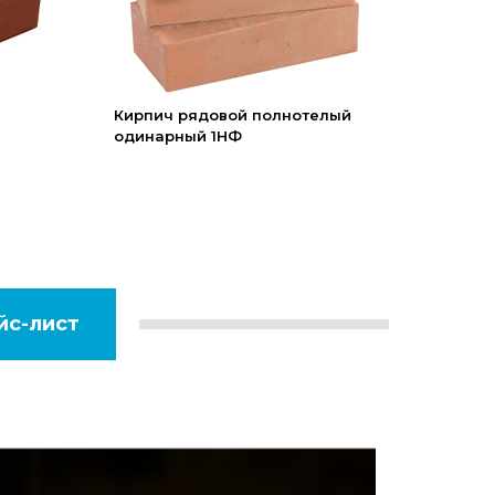
Кирпич рядовой полнотелый
одинарный 1НФ
йс-лист