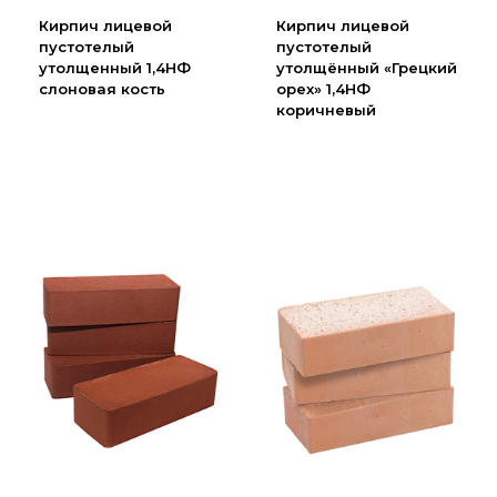
Партнеры
Кирпич лицевой
Кирпич лицевой
пустотелый
пустотелый
Личный кабинет
утолщенный 1,4НФ
утолщённый «Грецкий
Корзина
слоновая кость
орех» 1,4НФ
коричневый
Избранное