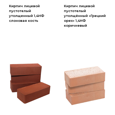
Партнеры
Кирпич лицевой
Кирпич лицевой
пустотелый
пустотелый
Личный кабинет
утолщенный 1,4НФ
утолщённый «Грецкий
Корзина
слоновая кость
орех» 1,4НФ
коричневый
Избранное