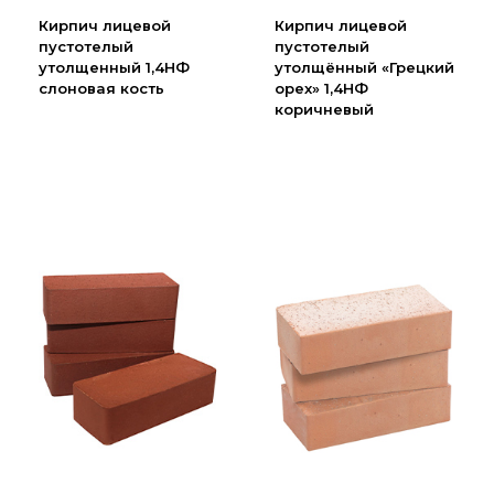
Партнеры
Кирпич лицевой
Кирпич лицевой
пустотелый
пустотелый
Личный кабинет
утолщенный 1,4НФ
утолщённый «Грецкий
Корзина
слоновая кость
орех» 1,4НФ
коричневый
Избранное