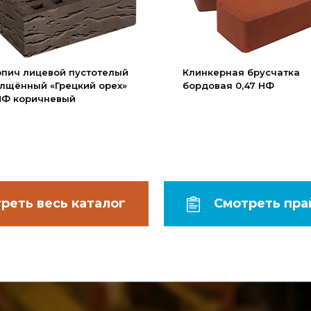
рпич лицевой пустотелый
Клинкерная брусчатка
лщённый «Грецкий орех»
бордовая 0,47 НФ
4НФ коричневый
Смотреть пра
реть весь каталог