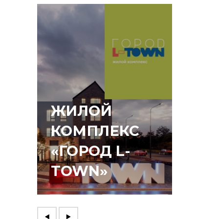
ЖИЛОЙ
КОМПЛЕКС
«ГОРОД L-
ЛЕС
TOWN»
КВА