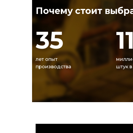
Почему стоит выбра
35
1
лет опыт
милли
производства
штук в