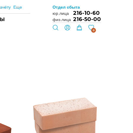
ачёту
Еще
Отдел сбыта
216-10-60
юр.лица
216-50-00
ТЫ
физ.лица
0