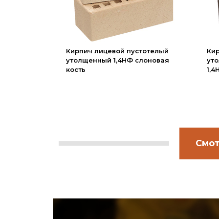
Вакансии
Сертификаты
Партнеры
Кирпич лицевой пустотелый
Ки
Личный кабинет
утолщенный 1,4НФ слоновая
уто
кость
1,
Корзина
Избранное
Смот