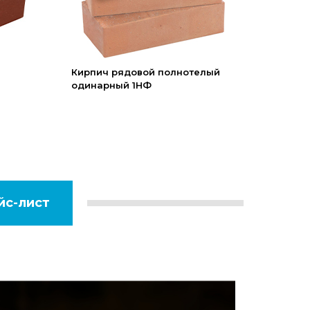
Кирпич рядовой полнотелый
одинарный 1НФ
йс-лист