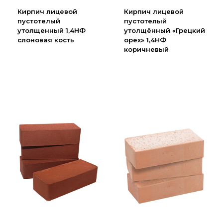
Партнеры
Кирпич лицевой
Кирпич лицевой
пустотелый
пустотелый
Личный кабинет
утолщенный 1,4НФ
утолщённый «Грецкий
Корзина
слоновая кость
орех» 1,4НФ
коричневый
Избранное