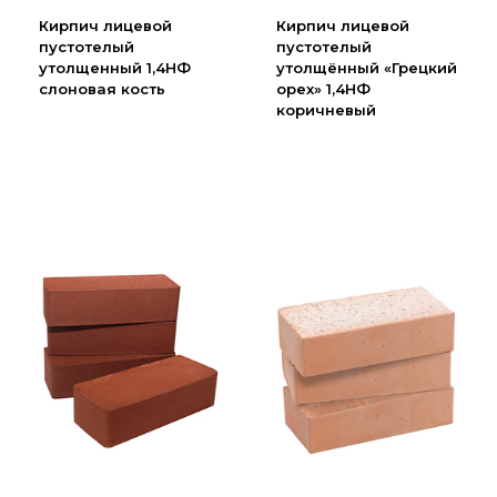
Партнеры
Кирпич лицевой
Кирпич лицевой
пустотелый
пустотелый
Личный кабинет
утолщенный 1,4НФ
утолщённый «Грецкий
Корзина
слоновая кость
орех» 1,4НФ
коричневый
Избранное