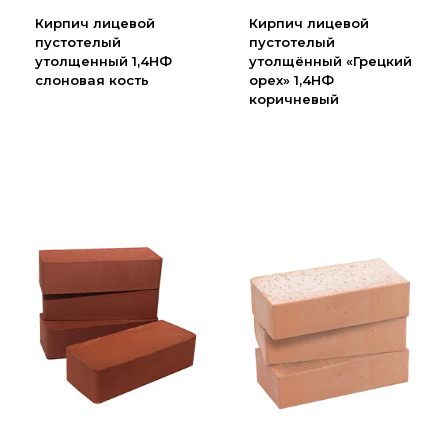
Партнеры
Кирпич лицевой
Кирпич лицевой
пустотелый
пустотелый
Личный кабинет
утолщенный 1,4НФ
утолщённый «Грецкий
Корзина
слоновая кость
орех» 1,4НФ
коричневый
Избранное