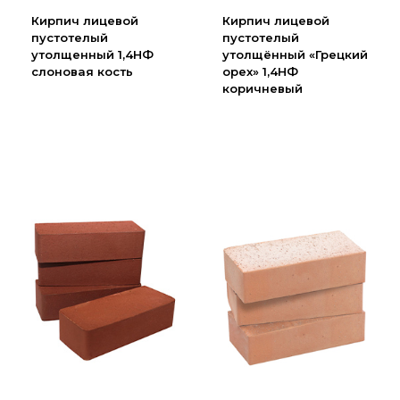
Партнеры
Кирпич лицевой
Кирпич лицевой
пустотелый
пустотелый
Личный кабинет
утолщенный 1,4НФ
утолщённый «Грецкий
Корзина
слоновая кость
орех» 1,4НФ
коричневый
Избранное