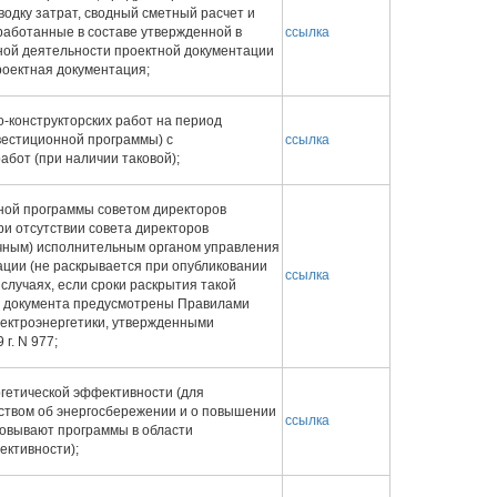
одку затрат, сводный сметный расчет и
работанные в составе утвержденной в
ссылка
ьной деятельности проектной документации
роектная документация;
о-конструкторских работ на период
вестиционной программы) с
ссылка
бот (при наличии таковой);
ной программы советом директоров
ри отсутствии совета директоров
ичным) исполнительным органом управления
ции (не раскрывается при опубликовании
ссылка
лучаях, если сроки раскрытия такой
о документа предусмотрены Правилами
ектроэнергетики, утвержденными
г. N 977;
гетической эффективности (для
ьством об энергосбережении и о повышении
ссылка
зовывают программы в области
ективности);