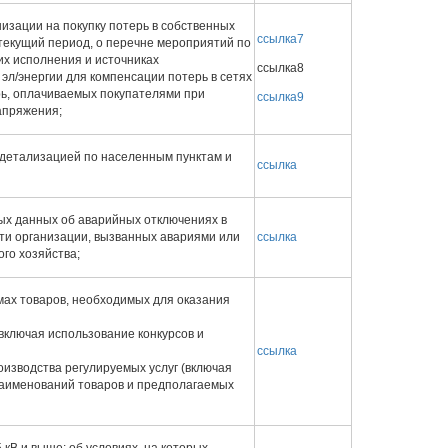
ганизации на покупку потерь в собственных
ссылка7
 текущий период, о перечне мероприятий по
 их исполнения и источниках
ссылка8
эл/энергии для компенсации потерь в сетях
ерь, оплачиваемых покупателями при
ссылка9
апряжения;
с детализацией по населенным пунктам и
ссылка
дных данных об аварийных отключениях в
ти организации, вызванных авариями или
ссылка
го хозяйства;
емах товаров, необходимых для оказания
(включая использование конкурсов и
ссылка
оизводства регулируемых услуг (включая
 наименований товаров и предполагаемых
кВ и выше: об условиях, на которых