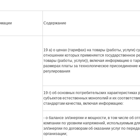
рмации
Содержание
19 а) о ценах (тарифах) на товары (работы, услуги) 
отношении которых применяется государственное ре
товары (работы, услуги)), включая информацию о тар
размерах платы за технологическое присоединение к
регулирования
19 г) об основных потребительских характеристиках р
субъектов естественных монополий и их соответств
стандартам качества, включая информацию:
- о балансе эл/энергии и мощности, в том числе об отп
компании по уровням напряжений, используемым дл
эл/энергии по договорам об оказании услуг по перед
организации;