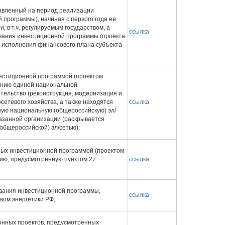
тавленный на период реализации
программы), начиная с первого года ее
 в т.ч. регулируемым государством, а
ссылка
ования инвестиционной программы (проекта
 исполнения финансового плана субъекта
вестиционной программой (проектом
ению единой национальной
тельство (реконструкция, модернизация и
сетевого хозяйства, а также находятся
ссылка
ную национальную (общероссийскую) эл/
азанной организации (раскрывается
общероссийской) эл/сетью);
ных инвестиционной программой (проектом
ию, предусмотренную пунктом 27
ссылка
ования инвестиционной программы,
ссылка
вом энергетики РФ;
онных проектов, предусмотренных