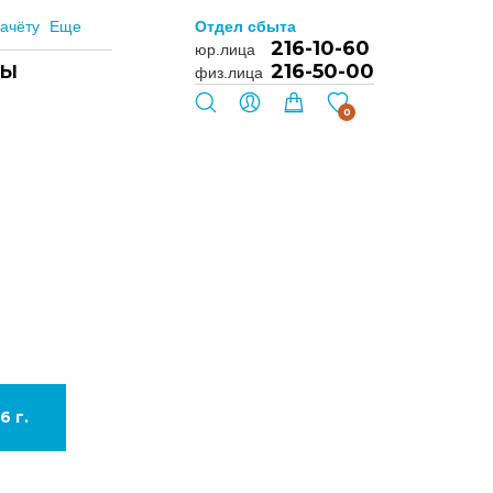
ачёту
Еще
Отдел сбыта
216-10-60
юр.лица
216-50-00
ТЫ
физ.лица
0
6 г.