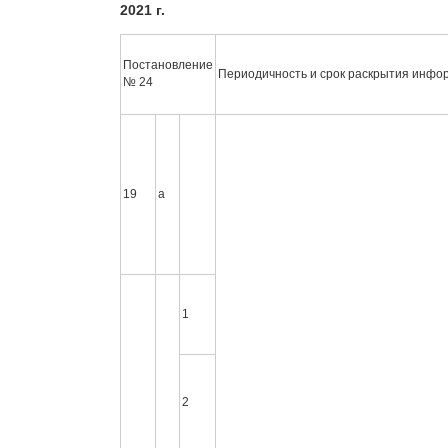
2021 г.
Вакансии
Сертификаты
Постановление
Периодичность и срок раскрытия инфо
Партнеры
№ 24
Личный кабинет
Корзина
Избранное
19
а
1
2