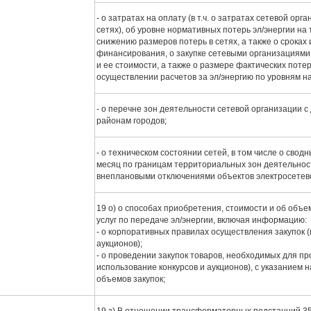
- о затратах на оплату (в т.ч. о затратах сетевой ор
сетях), об уровне нормативных потерь эл/энергии на
снижению размеров потерь в сетях, а также о сроках
финансирования, о закупке сетевыми организациями 
и ее стоимости, а также о размере фактических пот
осуществлении расчетов за эл/энергию по уровням н
- о перечне зон деятельности сетевой организации 
районам городов;
- о техническом состоянии сетей, в том числе о сво
месяц по границам территориальных зон деятельнос
внеплановыми отключениями объектов электросетево
19 о) о способах приобретения, стоимости и об объ
услуг по передаче эл/энергии, включая информацию:
- о корпоративных правилах осуществления закупок 
аукционов);
- о проведении закупок товаров, необходимых для пр
использование конкурсов и аукционов), с указанием
объемов закупок;
19 з) В отношении трансформаторных подстанций 35 