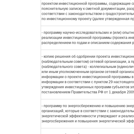
проектом инвестиционной программы, содержащие св
пояснительную записку к сметной документации, раз
соответствии с законодательством о градостроител
по инвестиционному проекту (далее утвержденная п
- программу научно-исследовательских и (или) опытн
реализации инвестиционной программы (проекта ин
распределением по годам и описанием содержания ра
- копию решения об одобрении проекта инвестицион
(наблюдательным советом) сетевой организации, а п
(наблюдательного совета) - коллегиальным (единол
или иным уполномоченным органом сетевой организа
информации о проекте инвестиционной программы в с
информации в соответствии с пунктом 29 настоящег
утверждения инвестиционных программ субъектов эл
постановлением Правительства РФ от 1 декабря 2009 
- программу по энергосбережению и повышению энер
организаций, которые в соответствии с законодател
энергетической эффективности утверждают и реали
энергосбережения и повышения энергетической эфф