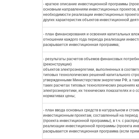
- краткое описание инвестиционной программы (про
основным направлениям инвестиционных проектов, в 
необходимости реализации инвестиционных проектов
других характеристик объектов инвестиционной деят
- план финансирования и освоения капитальных вло
отношении каждого года периода реализации инвест
раскрывается инвестиционная программа;
- результаты расчетов объемов финансовых потребн
(реконструкции)
объектов электроэнергетики, выполненных в соотве
типовых технологических решений капитального стро
утвержденными Министерством энергетики РФ, а та
таких расчетах типовых технологических решениях к
электроэнергетики, их технических показателях и о 
нормативах цены;
- план ввода основных средств в натуральном и сто
инвестиционным проектам, составленный на период
(проекта инвестиционной программы), в т.ч. с распр
реализации инвестиционной программы (проекта инве
раскрывается инвестиционная программа (если прим