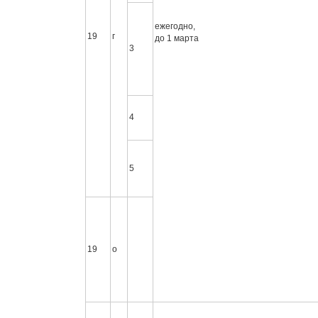
ежегодно,
19
г
до 1 марта
3
4
5
19
о