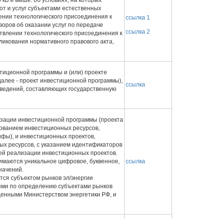
от и услуг субъектами естественных
лении технологического присоединения к
ссылка 1
воров об оказании услуг по передаче
ссылка 2
ствлении технологического присоединения к
ликования нормативного правового акта,
стиционной программы и (или) проекте
алее - проект инвестиционной программы),
ссылка
ведений, составляющих государственную
изации инвестиционной программы (проекта
ованием инвестиционных ресурсов,
фы), и инвестиционных проектов,
ых ресурсов, с указанием идентификаторов
лей реализации инвестиционных проектов.
имаются уникальное цифровое, буквенное,
ссылка
начений.
ся субъектом рынков эл/энергии
иями по определению субъектами рынков
енными Министерством энергетики РФ, и