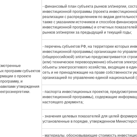
- финансовый план субъекта рынков эл/энергии, сос
инвестиционной программы (проекта инвестиционной 
реализации с распределением по видам деятельности,
также с указанием источников и способов финансир
инвестиционной программы) и отчетных показателей
рынков эл/энергии за предыдущий и текущий годы;
- перечень субъектов РФ, на территории которых ин
инвестиционной программы) организации по управл
(общероссийской) эл/сетью предусматривается строи
(или) техническое перевооружение) объектов электро
усмотренные
объекты электросетевого хозяйства, входящие в еди
х программ субъектов
сеть и не принадлежащие на праве собственности ук
рмации о проекте
организацией по управлению единой национальной (
программу, и
Правилами утверждения
ектроэнергетики.
- паспорта инвестиционных проектов, предусмотрен
инвестиционной программы), содержащие информац
настоящего документа;
- значения целевых показателей для целей формир
установленные в порядке, утвержденном Министерст
- материалы, обосновывающие стоимость инвестици