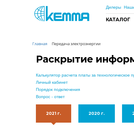
Дилеры
Наши
КАТАЛОГ
Главная
Передача электроэнергии
Каталог
Прайс
Раскрытие инфор
О заводе
Новости
Калькулятор расчета платы за технологическое 
Контакты
Личный кабинет
Порядок подключения
Дилеры
Вопрос - ответ
Наши проекты
Недвижимость
2021 г.
2020 г.
Мероприятия при НМУ
Предложения к зачёту
Подбор