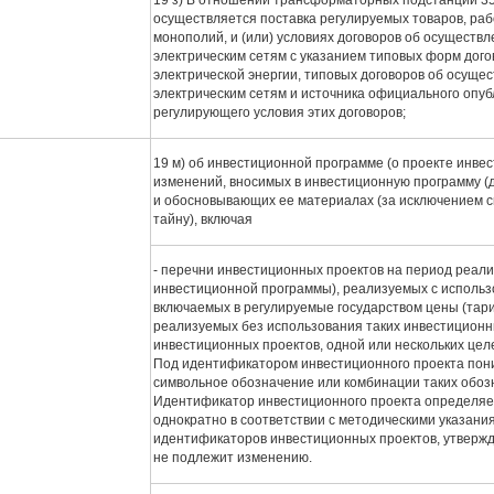
осуществляется поставка регулируемых товаров, раб
монополий, и (или) условиях договоров об осуществ
электрическим сетям с указанием типовых форм дого
электрической энергии, типовых договоров об осуще
электрическим сетям и источника официального опуб
регулирующего условия этих договоров;
19 м) об инвестиционной программе (о проекте инве
изменений, вносимых в инвестиционную программу (д
и обосновывающих ее материалах (за исключением с
тайну), включая
- перечни инвестиционных проектов на период реал
инвестиционной программы), реализуемых с использ
включаемых в регулируемые государством цены (тари
реализуемых без использования таких инвестиционн
инвестиционных проектов, одной или нескольких це
Под идентификатором инвестиционного проекта пон
символьное обозначение или комбинации таких обоз
Идентификатор инвестиционного проекта определяет
однократно в соответствии с методическими указан
идентификаторов инвестиционных проектов, утвержд
не подлежит изменению.