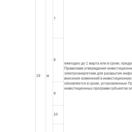
7
8
ежегодно до 1 марта или в сроки, пред
Правилами утверждения инвестиционны
электроэнергетики для раскрытия инфо
19
м
внесения изменений в инвестиционную 
обновляется в сроки, установленные 
инвестиционных программ субъектов эл
9
10