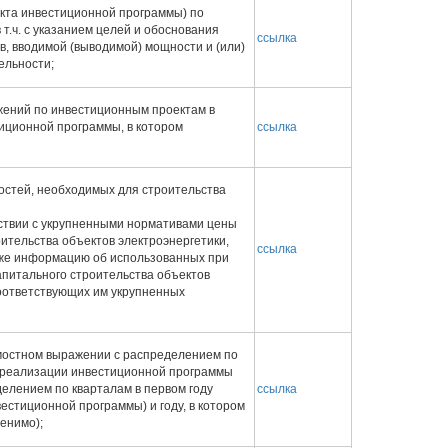
екта инвестиционной программы) по
т.ч. с указанием целей и обоснования
ссылка
, вводимой (выводимой) мощности и (или)
ельности;
жений по инвестиционным проектам в
иционной программы, в котором
ссылка
остей, необходимых для строительства
тствии с укрупненными нормативами цены
ительства объектов электроэнергетики,
ссылка
кже информацию об использованных при
апитального строительства объектов
соответствующих им укрупненных
имостном выражении с распределением по
 реализации инвестиционной программы
еделением по кварталам в первом году
ссылка
стиционной программы) и году, в котором
енимо);