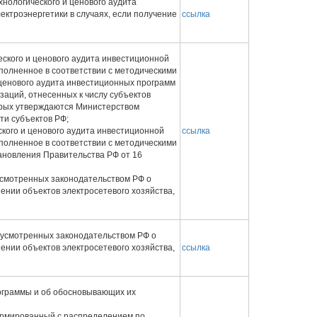
хнологического и ценового аудита
ектроэнергетики в случаях, если получение
ссылка
еского и ценового аудита инвестиционной
полненное в соответствии с методическими
ценового аудита инвестиционных программ
заций, отнесенных к числу субъектов
орых утверждаются Министерством
ти субъектов РФ;
кого и ценового аудита инвестиционной
ссылка
полненное в соответствии с методическими
ановления Правительства РФ от 16
усмотренных законодательством РФ о
ении объектов электросетевого хозяйства,
дусмотренных законодательством РФ о
ении объектов электросетевого хозяйства,
ссылка
рограммы и об обосновывающих их
ормированный с распределением по