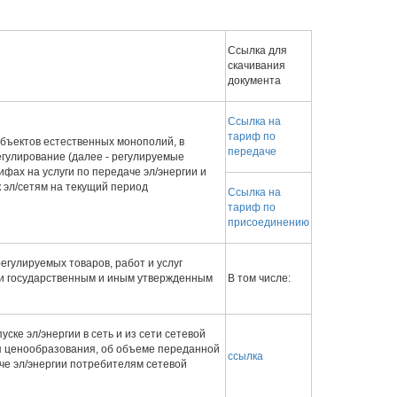
Ссылка для
скачивания
документа
Ссылка на
тариф по
субъектов естественных монополий, в
передаче
гулирование (далее - регулируемые
ифах на услуги по передаче эл/энергии и
 эл/сетям на текущий период
Ссылка на
тариф по
присоединению
егулируемых товаров, работ и услуг
ии государственным и иным утвержденным
В том числе:
уске эл/энергии в сеть и из сети сетевой
я ценообразования, об объеме переданной
ссылка
аче эл/энергии потребителям сетевой