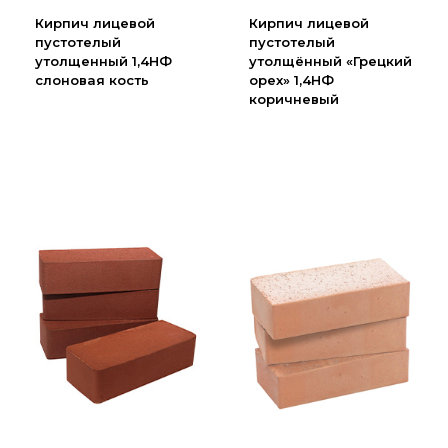
Партнеры
Кирпич лицевой
Кирпич лицевой
пустотелый
пустотелый
Личный кабинет
утолщенный 1,4НФ
утолщённый «Грецкий
Корзина
слоновая кость
орех» 1,4НФ
коричневый
Избранное