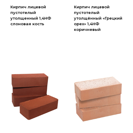
Партнеры
Кирпич лицевой
Кирпич лицевой
пустотелый
пустотелый
Личный кабинет
утолщенный 1,4НФ
утолщённый «Грецкий
Корзина
слоновая кость
орех» 1,4НФ
коричневый
Избранное