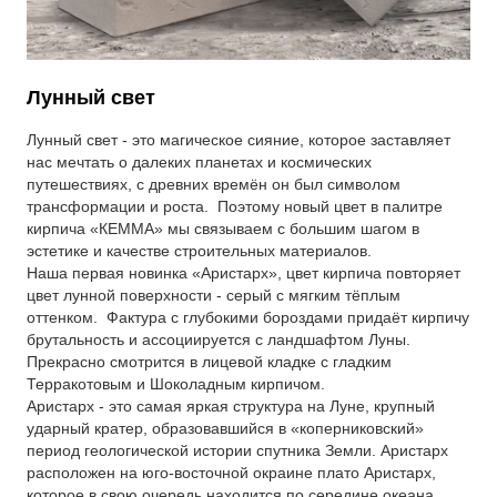
Партнеры
Личный кабинет
Корзина
Лунный свет
Избранное
Лунный свет - это магическое сияние, которое заставляет
нас мечтать о далеких планетах и космических
путешествиях, с древних времён он был символом
трансформации и роста. Поэтому новый цвет в палитре
кирпича «КЕММА» мы связываем с большим шагом в
эстетике и качестве строительных материалов.
Наша первая новинка «Аристарх», цвет кирпича повторяет
цвет лунной поверхности - серый с мягким тёплым
оттенком. Фактура с глубокими бороздами придаёт кирпичу
брутальность и ассоциируется с ландшафтом Луны.
Прекрасно смотрится в лицевой кладке с гладким
Терракотовым и Шоколадным кирпичом.
Аристарх - это самая яркая структура на Луне, крупный
ударный кратер, образовавшийся в «коперниковский»
период геологической истории спутника Земли. Аристарх
расположен на юго-восточной окраине плато Аристарх,
которое в свою очередь находится по середине океана