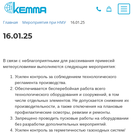
Главная
Мероприятия при НМУ
16.01.25
Каталог
Прайс
16.01.25
О заводе
Новости
Контакты
В связи с неблагоприятными для рассеивания примесей
метеоусловиями выполняются следующие мероприятия:
Дилеры
Усилен контроль за соблюдением технологического
Наши проекты
регламента производства.
Недвижимость
Обеспечивается бесперебойная работа всего
Мероприятия при НМУ
технологического оборудования и сооружений, в том
числе отдельных элементов. Не допускается снижение их
Предложения к зачёту
производительности, а также отключения на плановые
Подбор
профилактические осмотры, ревизии и ремонты.
Запрещено проводить пусковые работы на оборудовании
Вакансии
без разработки дополнительных мероприятий.
Сертификаты
Усилен контроль за герметичностью газоходных систем/