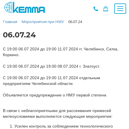
Главная
Мероприятия при НМУ
06.07.24
Каталог
Прайс
06.07.24
О заводе
Новости
С 19:00 06.07.2024 до 19:00 11.07.2024 гг. Челябинск, Сатка,
Коркино.
Контакты
С 19:00 06.07.2024 до 19:00 08.07.2024 г. Златоуст.
Дилеры
Наши проекты
С 19:00 06.07.2024 до 19:00 11.07.2024 отдельным
Недвижимость
предприятиям Челябинской области.
Мероприятия при НМУ
Объявляется предупреждение о НМУ первой степени.
Предложения к зачёту
Подбор
В связи с неблагоприятными для рассеивания примесей
Вакансии
метеоусловиями выполняются следующие мероприятия:
Сертификаты
Усилен контроль за соблюдением технологического