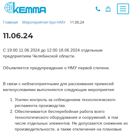
Главная
Мероприятия при НМУ
11.06.24
Каталог
Прайс
11.06.24
О заводе
Новости
С 19:00 11.06.2024 до 12:00 18.06.2024 отдельным
предприятиям Челябинской области.
Контакты
Объявляется предупреждение о НМУ первой степени.
Дилеры
Наши проекты
В связи с неблагоприятными для рассеивания примесей
Недвижимость
метеоусловиями выполняются следующие мероприятия:
Мероприятия при НМУ
Усилен контроль за соблюдением технологического
Предложения к зачёту
регламента производства.
Подбор
Обеспечивается бесперебойная работа всего
технологического оборудования и сооружений, в том
Вакансии
числе отдельных элементов. Не допускается снижение их
Сертификаты
производительности, а также отключения на плановые