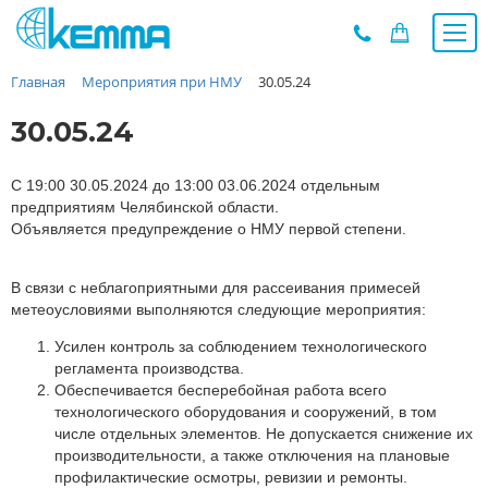
Главная
Мероприятия при НМУ
30.05.24
Каталог
Прайс
30.05.24
О заводе
Новости
С 19:00 30.05.2024 до 13:00 03.06.2024 отдельным
предприятиям Челябинской области.
Контакты
Объявляется предупреждение о НМУ первой степени.
Дилеры
Наши проекты
В связи с неблагоприятными для рассеивания примесей
метеоусловиями выполняются следующие мероприятия:
Недвижимость
Мероприятия при НМУ
Усилен контроль за соблюдением технологического
регламента производства.
Предложения к зачёту
Обеспечивается бесперебойная работа всего
Подбор
технологического оборудования и сооружений, в том
числе отдельных элементов. Не допускается снижение их
Вакансии
производительности, а также отключения на плановые
Сертификаты
профилактические осмотры, ревизии и ремонты.