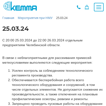
Главная
Мероприятия при НМУ
25.03.24
Каталог
Прайс
25.03.24
О заводе
Новости
С 20:00 25.03.2024 до 22:00 26.03.2024 отдельным
предприятиям Челябинской области.
Контакты
Дилеры
В связи с неблагоприятными для рассеивания примесей
Наши проекты
метеоусловиями выполняются следующие мероприятия:
Недвижимость
Усилен контроль за соблюдением технологического
Мероприятия при НМУ
регламента производства.
Обеспечивается бесперебойная работа всего
Предложения к зачёту
технологического оборудования и сооружений, в том
Подбор
числе отдельных элементов. Не допускается снижение их
производительности, а также отключения на плановые
Вакансии
профилактические осмотры, ревизии и ремонты.
Сертификаты
Запрещено проводить пусковые работы на оборудовании