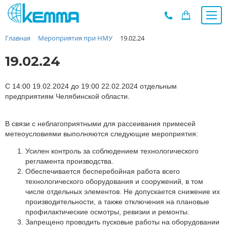
Главная
Мероприятия при НМУ
19.02.24
Каталог
Прайс
19.02.24
О заводе
Новости
С 14:00 19.02.2024 до 19:00 22.02.2024 отдельным
предприятиям Челябинской области.
Контакты
Дилеры
В связи с неблагоприятными для рассеивания примесей
Наши проекты
метеоусловиями выполняются следующие мероприятия:
Недвижимость
Усилен контроль за соблюдением технологического
Мероприятия при НМУ
регламента производства.
Обеспечивается бесперебойная работа всего
Предложения к зачёту
технологического оборудования и сооружений, в том
Подбор
числе отдельных элементов. Не допускается снижение их
производительности, а также отключения на плановые
Вакансии
профилактические осмотры, ревизии и ремонты.
Сертификаты
Запрещено проводить пусковые работы на оборудовании