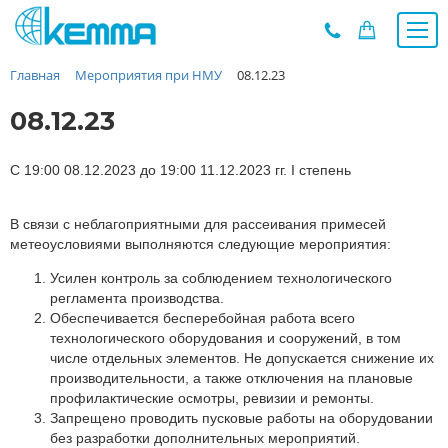
Главная
Мероприятия при НМУ
08.12.23
Каталог
Прайс
08.12.23
О заводе
Новости
С 19:00 08.12.2023 до 19:00 11.12.2023 гг. I степень
Контакты
В связи с неблагоприятными для рассеивания примесей
Дилеры
метеоусловиями выполняются следующие мероприятия:
Наши проекты
Усилен контроль за соблюдением технологического
Недвижимость
регламента производства.
Мероприятия при НМУ
Обеспечивается бесперебойная работа всего
технологического оборудования и сооружений, в том
Предложения к зачёту
числе отдельных элементов. Не допускается снижение их
Подбор
производительности, а также отключения на плановые
профилактические осмотры, ревизии и ремонты.
Вакансии
Запрещено проводить пусковые работы на оборудовании
Сертификаты
без разработки дополнительных мероприятий.