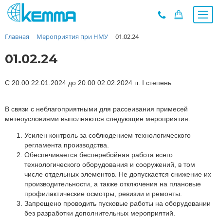
Главная
Мероприятия при НМУ
01.02.24
Каталог
Прайс
01.02.24
О заводе
Новости
С 20:00 22.01.2024 до 20:00 02.02.2024 гг. I степень
Контакты
В связи с неблагоприятными для рассеивания примесей
Дилеры
метеоусловиями выполняются следующие мероприятия:
Наши проекты
Усилен контроль за соблюдением технологического
Недвижимость
регламента производства.
Мероприятия при НМУ
Обеспечивается бесперебойная работа всего
технологического оборудования и сооружений, в том
Предложения к зачёту
числе отдельных элементов. Не допускается снижение их
Подбор
производительности, а также отключения на плановые
профилактические осмотры, ревизии и ремонты.
Вакансии
Запрещено проводить пусковые работы на оборудовании
Сертификаты
без разработки дополнительных мероприятий.