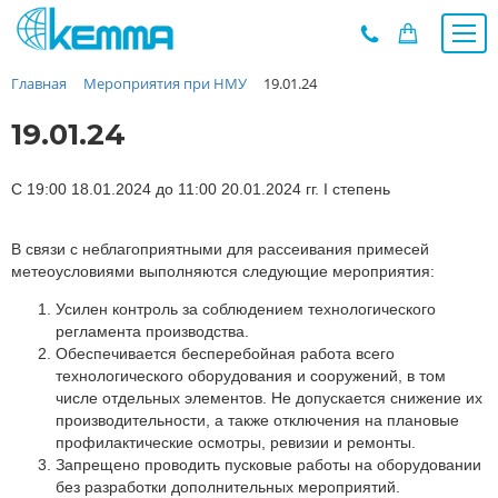
Главная
Мероприятия при НМУ
19.01.24
Каталог
Прайс
19.01.24
О заводе
Новости
С 19:00 18.01.2024 до 11:00 20.01.2024 гг. I степень
Контакты
В связи с неблагоприятными для рассеивания примесей
Дилеры
метеоусловиями выполняются следующие мероприятия:
Наши проекты
Усилен контроль за соблюдением технологического
Недвижимость
регламента производства.
Мероприятия при НМУ
Обеспечивается бесперебойная работа всего
технологического оборудования и сооружений, в том
Предложения к зачёту
числе отдельных элементов. Не допускается снижение их
Подбор
производительности, а также отключения на плановые
профилактические осмотры, ревизии и ремонты.
Вакансии
Запрещено проводить пусковые работы на оборудовании
Сертификаты
без разработки дополнительных мероприятий.