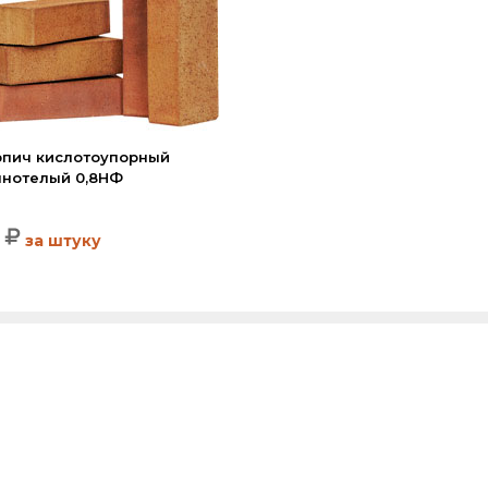
рпич кислотоупорный
лнотелый 0,8НФ
за штуку