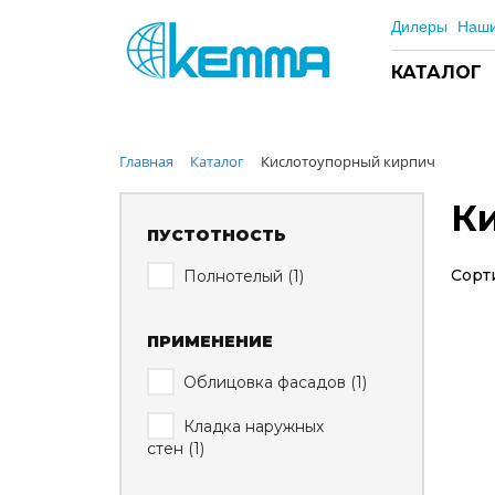
Дилеры
Наши
КАТАЛОГ
Главная
Каталог
Кислотоупорный кирпич
Каталог
Прайс
К
О заводе
ПУСТОТНОСТЬ
Новости
Сорт
Полнотелый (
1
)
Контакты
Дилеры
ПРИМЕНЕНИЕ
Наши проекты
Облицовка фасадов (
1
)
Недвижимость
Кладка наружных
Мероприятия при НМУ
стен (
1
)
Предложения к зачёту
Подбор