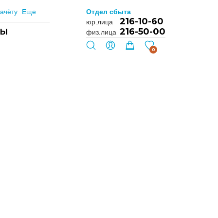
ачёту
Еще
Отдел сбыта
216-10-60
юр.лица
216-50-00
ТЫ
физ.лица
0