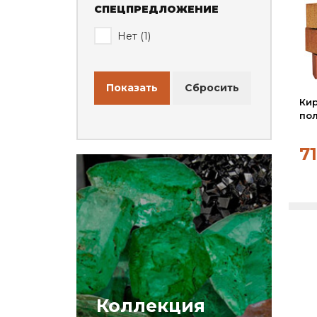
СПЕЦПРЕДЛОЖЕНИЕ
Вакансии
Нет (
1
)
Сертификаты
Партнеры
Личный кабинет
Ки
Корзина
по
Избранное
71
Коллекция